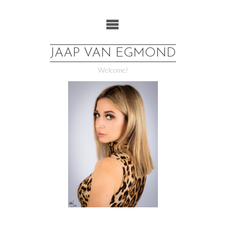
Ga
naar
de
inhoud
JAAP VAN EGMOND
Welcome!